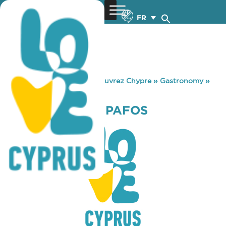
FR
You are here:
Home
»
Découvrez Chypre
»
Gastronomy
»
BONARE BEACH PAFOS
BONARE BEACH PAFOS