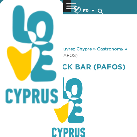
FR
You are here:
Home
»
Découvrez Chypre
»
Gastronomy
»
FLINSTONE SNACK BAR (PAFOS)
FLINSTONE SNACK BAR (PAFOS)