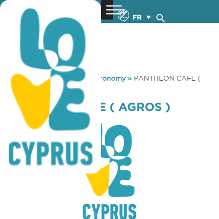
FR
You are here:
Home
»
Gastronomy
»
PANTHEON CAFE (
AGROS )
PANTHEON CAFE ( AGROS )