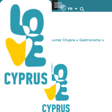
FR
You are here:
Home
»
Découvrez Chypre
»
Gastronomy
»
FRY MENU
FRY MENU