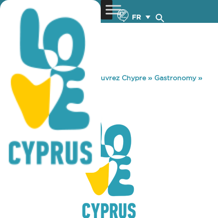
FR
You are here:
Home
»
Découvrez Chypre
»
Gastronomy
»
AYA COOKS
AYA COOKS