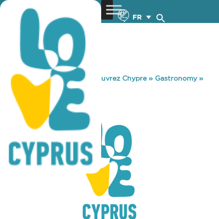
FR
You are here:
Home
»
Découvrez Chypre
»
Gastronomy
»
FYSA KAI MASA
FYSA KAI MASA