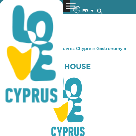
FR
You are here:
Home
»
Découvrez Chypre
»
Gastronomy
»
GEITONIA GRILL HOUSE
GEITONIA GRILL HOUSE