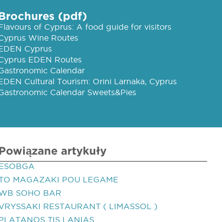
Brochures (pdf)
Flavours of Cyprus: A food guide for visitors
Cyprus Wine Routes
EDEN Cyprus
Cyprus EDEN Routes
Gastronomic Calendar
EDEN Cultural Tourism: Orini Larnaka, Cyprus
Gastronomic Calendar Sweets&Pies
Powiązane artykuły
ESOBGA
TO MAGAZAKI POU LEGAME
WB SOHO BAR
VRYSSAKI RESTAURANT ( LIMASSOL )
PLATANOS TIS LANIAS