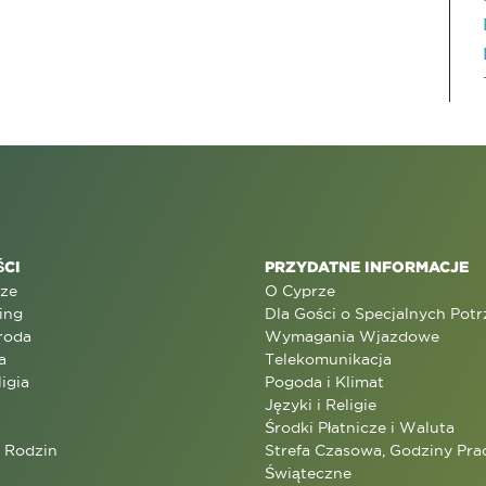
CI
PRZYDATNE INFORMACJE
rze
O Cyprze
ing
Dla Gości o Specjalnych Pot
roda
Wymagania Wjazdowe
a
Telekomunikacja
ligia
Pogoda i Klimat
Języki i Religie
Środki Płatnicze i Waluta
a Rodzin
Strefa Czasowa, Godziny Prac
Świąteczne