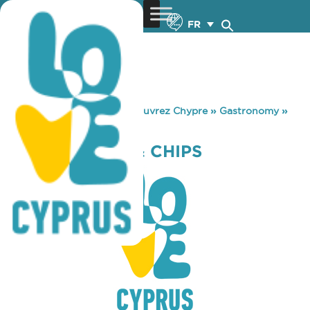
FR
You are here:
Home
»
Découvrez Chypre
»
Gastronomy
»
GEORGES FISH & CHIPS
GEORGES FISH & CHIPS