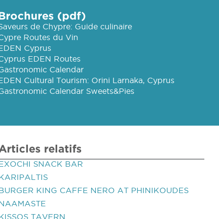
Brochures (pdf)
Saveurs de Chypre: Guide culinaire
Cypre Routes du Vin
EDEN Cyprus
Cyprus EDEN Routes
Gastronomic Calendar
EDEN Cultural Tourism: Orini Larnaka, Cyprus
Gastronomic Calendar Sweets&Pies
Articles relatifs
EXOCHI SNACK BAR
KARIPALTIS
BURGER KING CAFFE NERO AT PHINIKOUDES
NAAMASTE
KISSOS TAVERN