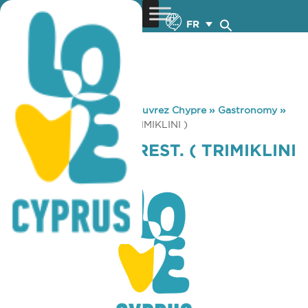
FR
You are here:
Home
»
Découvrez Chypre
»
Gastronomy
»
GREEN VALLEY REST. ( TRIMIKLINI )
GREEN VALLEY REST. ( TRIMIKLINI
)