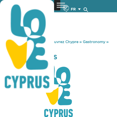
FR
You are here:
Home
»
Découvrez Chypre
»
Gastronomy
»
GREG’S BURGERS
GREG’S BURGERS