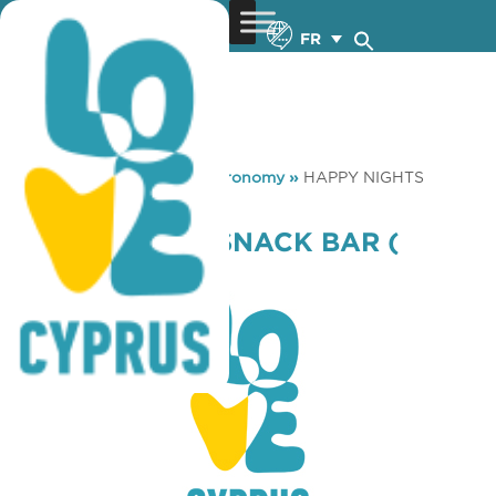
FR
You are here:
Home
»
Gastronomy
»
HAPPY NIGHTS
SNACK BAR ( LIMASSOL )
HAPPY NIGHTS SNACK BAR (
LIMASSOL )