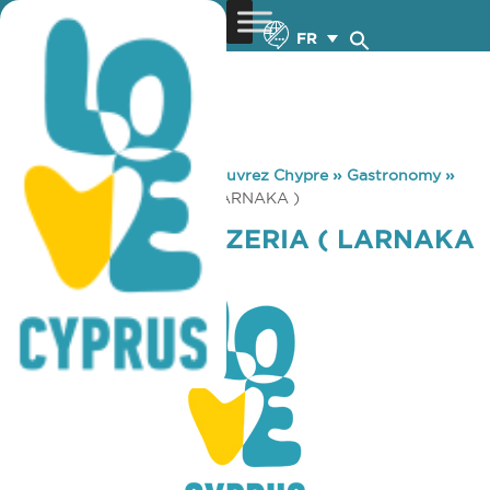
FR
You are here:
Home
»
Découvrez Chypre
»
Gastronomy
»
ALEXANDER PIZZERIA ( LARNAKA )
ALEXANDER PIZZERIA ( LARNAKA
)