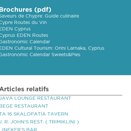
Brochures (pdf)
Saveurs de Chypre: Guide culinaire
Cypre Routes du Vin
EDEN Cyprus
Cyprus EDEN Routes
Gastronomic Calendar
EDEN Cultural Tourism: Orini Larnaka, Cyprus
Gastronomic Calendar Sweets&Pies
Articles relatifs
JAVA LOUNGE RESTAURANT
BEGE RESTAURANT
TA 16 SKALOPATIA TAVERN
J. R. JOHN'S REST. ( TRIMIKLINI )
LINEKER'S BAR