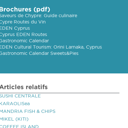
Brochures (pdf)
Saveurs de Chypre: Guide culinaire
Cypre Routes du Vin
EDEN Cyprus
Cyprus EDEN Routes
Gastronomic Calendar
EDEN Cultural Tourism: Orini Larnaka, Cyprus
Gastronomic Calendar Sweets&Pies
Articles relatifs
SUSHI CENTRALE
KARAOLISea
MANDRIA FISH & CHIPS
MIKEL (KITI)
COFFEE ISLAND