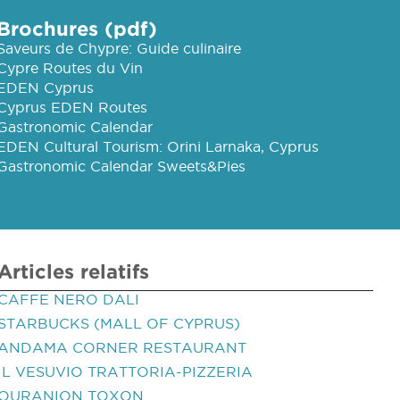
Brochures (pdf)
Saveurs de Chypre: Guide culinaire
Cypre Routes du Vin
EDEN Cyprus
Cyprus EDEN Routes
Gastronomic Calendar
EDEN Cultural Tourism: Orini Larnaka, Cyprus
Gastronomic Calendar Sweets&Pies
Articles relatifs
CAFFE NERO DALI
STARBUCKS (MALL OF CYPRUS)
ANDAMA CORNER RESTAURANT
IL VESUVIO TRATTORIA-PIZZERIA
OURANION TOXON