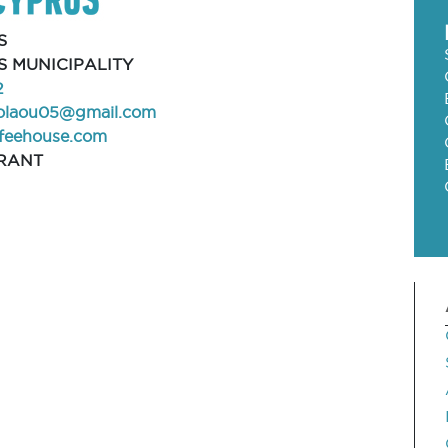
S
 MUNICIPALITY
2
colaou05@gmail.com
feehouse.com
RANT