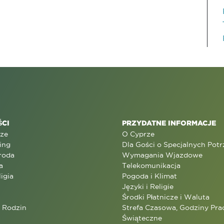
CI
PRZYDATNE INFORMACJE
rze
O Cyprze
ing
Dla Gości o Specjalnych Pot
roda
Wymagania Wjazdowe
a
Telekomunikacja
ligia
Pogoda i Klimat
Języki i Religie
Środki Płatnicze i Waluta
a Rodzin
Strefa Czasowa, Godziny Prac
Świąteczne