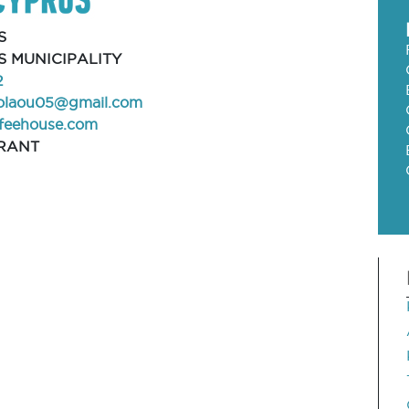
S
 MUNICIPALITY
2
colaou05@gmail.com
feehouse.com
RANT