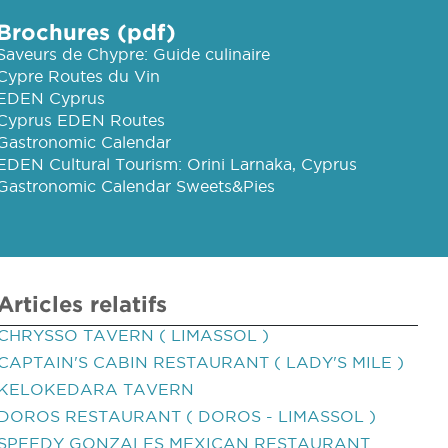
Brochures (pdf)
Saveurs de Chypre: Guide culinaire
Cypre Routes du Vin
EDEN Cyprus
Cyprus EDEN Routes
Gastronomic Calendar
EDEN Cultural Tourism: Orini Larnaka, Cyprus
Gastronomic Calendar Sweets&Pies
Articles relatifs
CHRYSSO TAVERN ( LIMASSOL )
CAPTAIN'S CABIN RESTAURANT ( LADY'S MILE )
KELOKEDARA TAVERN
DOROS RESTAURANT ( DOROS - LIMASSOL )
SPEEDY GONZALES MEXICAN RESTAURANT