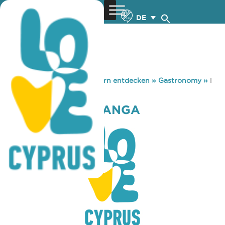
DE
You are here:
Home
»
Zypern entdecken
»
Gastronomy
»
I
KARDIA TOU MANGA
I KARDIA TOU MANGA