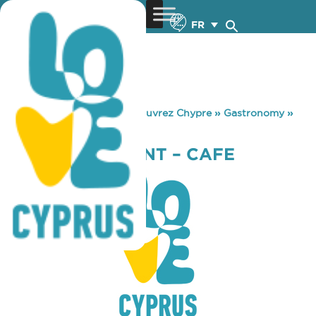
FR
You are here:
Home
»
Découvrez Chypre
»
Gastronomy
»
IKEA RESTAURANT – CAFE
IKEA RESTAURANT – CAFE