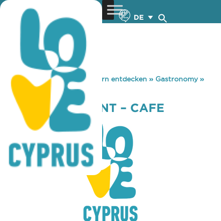
DE
You are here:
Home
»
Zypern entdecken
»
Gastronomy
»
IKEA RESTAURANT – CAFE
IKEA RESTAURANT – CAFE