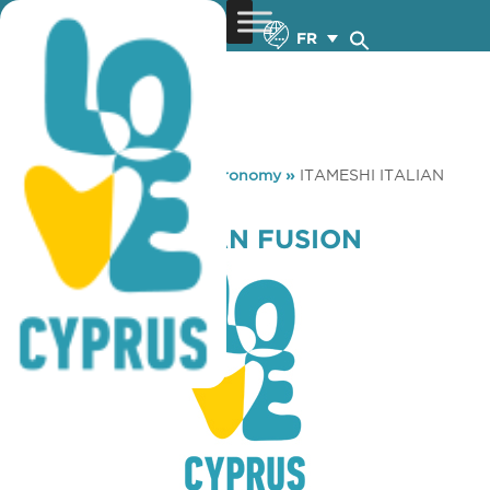
FR
You are here:
Home
»
Gastronomy
»
ITAMESHI ITALIAN
FUSION
ITAMESHI ITALIAN FUSION