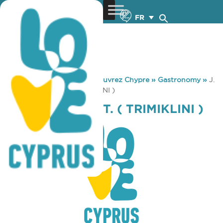
FR
You are here:
Home
»
Découvrez Chypre
»
Gastronomy
»
J.
R. JOHN’S REST. ( TRIMIKLINI )
J. R. JOHN’S REST. ( TRIMIKLINI )