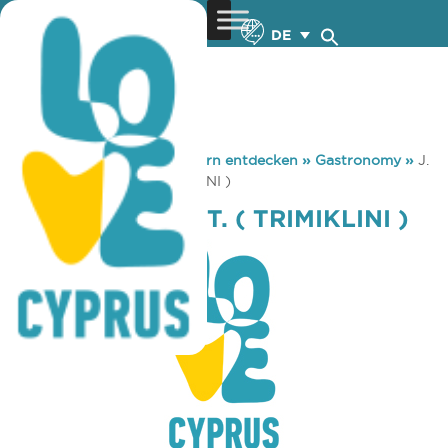
DE
You are here:
Home
»
Zypern entdecken
»
Gastronomy
»
J.
R. JOHN’S REST. ( TRIMIKLINI )
J. R. JOHN’S REST. ( TRIMIKLINI )