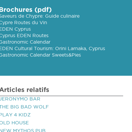
Brochures (pdf)
Saveurs de Chypre: Guide culinaire
Cypre Routes du Vin
EDEN Cyprus
Cyprus EDEN Routes
Gastronomic Calendar
EDEN Cultural Tourism: Orini Larnaka, Cyprus
Gastronomic Calendar Sweets&Pies
Articles relatifs
JERONYMO BAR
THE BIG BAD WOLF
PLAY 4 KIDZ
OLD HOUSE
NEW MYTHOS PUB