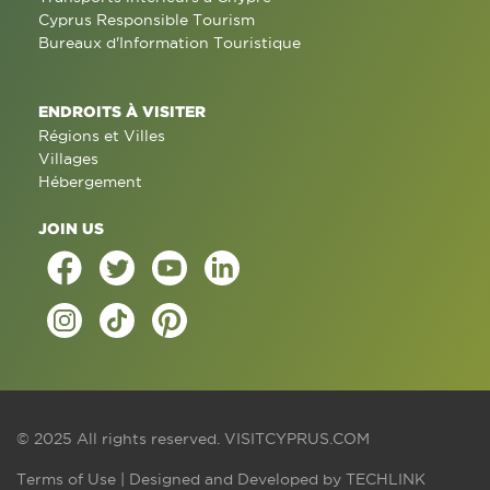
Cyprus Responsible Tourism
Bureaux d'Information Touristique
ENDROITS À VISITER
Régions et Villes
Villages
Hébergement
JOIN US
© 2025 All rights reserved.
VISITCYPRUS.COM
Terms of Use
| Designed and Developed by
TECHLINK