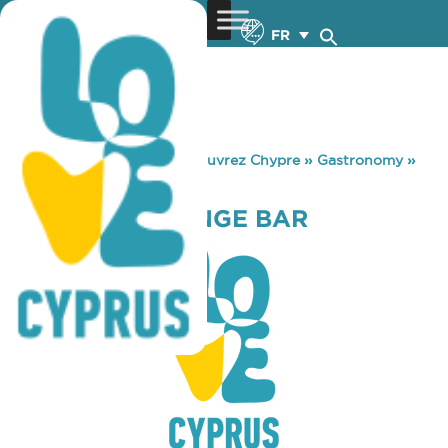
FR
You are here:
Home
»
Découvrez Chypre
»
Gastronomy
»
CHILL OUT LOUNGE BAR
CHILL OUT LOUNGE BAR