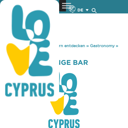
DE
You are here:
Home
»
Zypern entdecken
»
Gastronomy
»
CHILL OUT LOUNGE BAR
CHILL OUT LOUNGE BAR