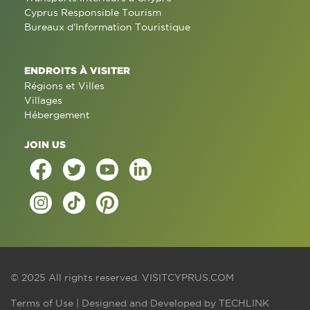
Cyprus Responsible Tourism
Bureaux d'Information Touristique
ENDROITS À VISITER
Régions et Villes
Villages
Hébergement
JOIN US
© 2025 All rights reserved.
VISITCYPRUS.COM
Terms of Use
| Designed and Developed by
TECHLINK