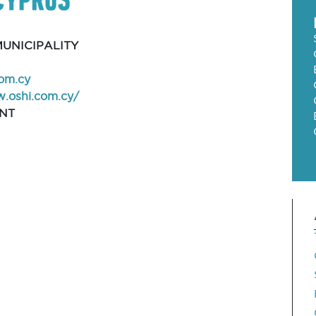
UNICIPALITY
com.cy
w.oshi.com.cy/
NT