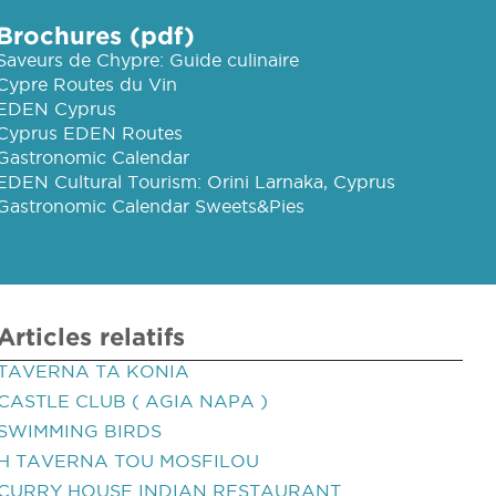
Brochures (pdf)
Saveurs de Chypre: Guide culinaire
Cypre Routes du Vin
EDEN Cyprus
Cyprus EDEN Routes
Gastronomic Calendar
EDEN Cultural Tourism: Orini Larnaka, Cyprus
Gastronomic Calendar Sweets&Pies
Articles relatifs
TAVERNA TA KONIA
CASTLE CLUB ( AGIA NAPA )
SWIMMING BIRDS
H TAVERNA TOU MOSFILOU
CURRY HOUSE INDIAN RESTAURANT