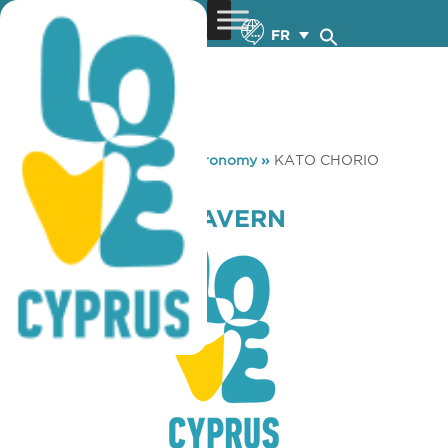
FR
You are here:
Home
»
Gastronomy
»
KATO CHORIO
TAVERN
KATO CHORIO TAVERN