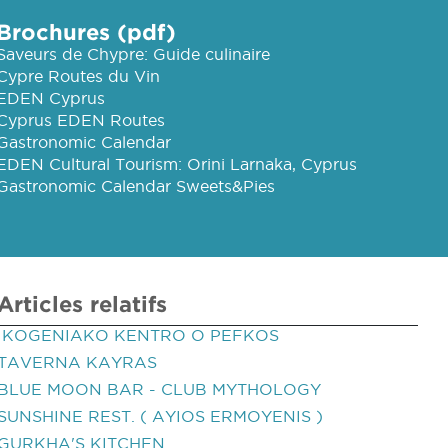
Brochures (pdf)
Saveurs de Chypre: Guide culinaire
Cypre Routes du Vin
EDEN Cyprus
Cyprus EDEN Routes
Gastronomic Calendar
EDEN Cultural Tourism: Orini Larnaka, Cyprus
Gastronomic Calendar Sweets&Pies
Articles relatifs
IKOGENIAKO KENTRO O PEFKOS
TAVERNA KAYRAS
BLUE MOON BAR - CLUB MYTHOLOGY
SUNSHINE REST. ( AYIOS ERMOYENIS )
GURKHA'S KITCHEN