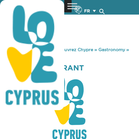
FR
You are here:
Home
»
Découvrez Chypre
»
Gastronomy
»
KOLIOS RESTAURANT
KOLIOS RESTAURANT