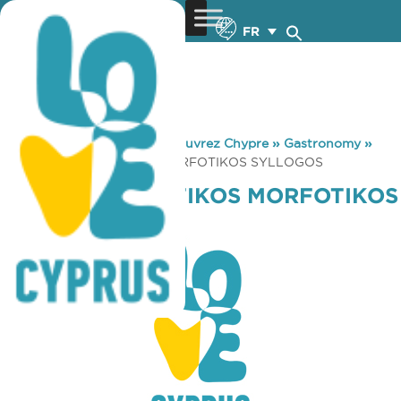
FR
You are here:
Home
»
Découvrez Chypre
»
Gastronomy
»
KOURRIS ATHLITIKOS MORFOTIKOS SYLLOGOS
KOURRIS ATHLITIKOS MORFOTIKOS
SYLLOGOS