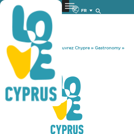
FR
You are here:
Home
»
Découvrez Chypre
»
Gastronomy
»
GLYKOLEMONO
GLYKOLEMONO