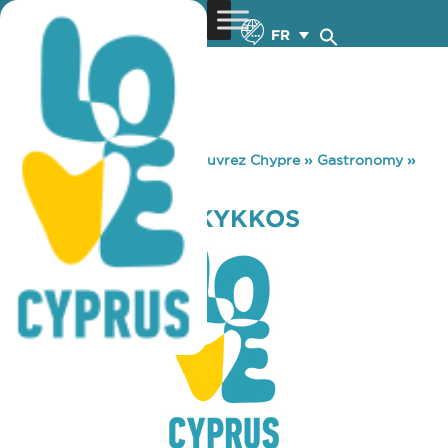
FR
You are here:
Home
»
Découvrez Chypre
»
Gastronomy
»
THE BYZANTIO KYKKOS
THE BYZANTIO KYKKOS