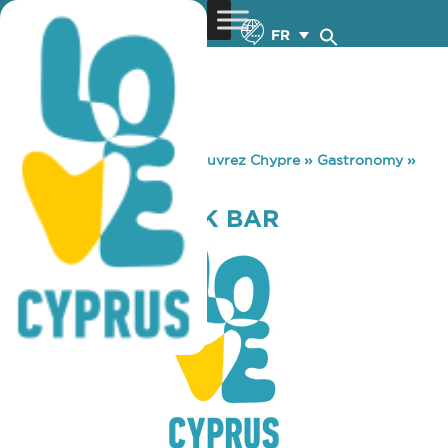
FR
You are here:
Home
»
Découvrez Chypre
»
Gastronomy
»
TROCHOS SNACK BAR
TROCHOS SNACK BAR