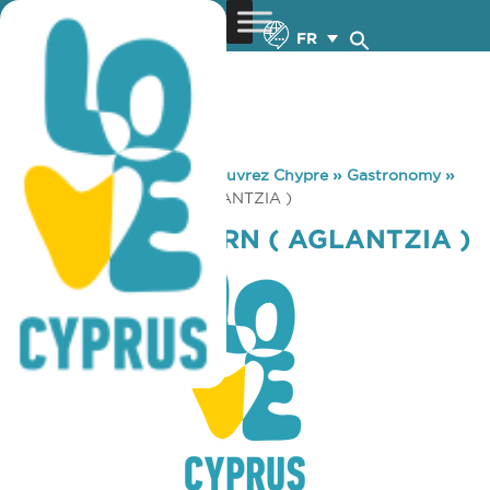
FR
You are here:
Home
»
Découvrez Chypre
»
Gastronomy
»
KYRIAKOS TAVERN ( AGLANTZIA )
KYRIAKOS TAVERN ( AGLANTZIA )