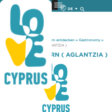
DE
You are here:
Home
»
Zypern entdecken
»
Gastronomy
»
KYRIAKOS TAVERN ( AGLANTZIA )
KYRIAKOS TAVERN ( AGLANTZIA )