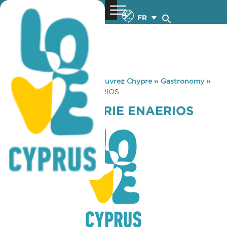
FR
You are here:
Home
»
Découvrez Chypre
»
Gastronomy
»
LA CROISSANTERIE ENAERIOS
LA CROISSANTERIE ENAERIOS