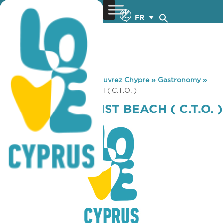
FR
You are here:
Home
»
Découvrez Chypre
»
Gastronomy
»
LARNACA TOURIST BEACH ( C.T.O. )
LARNACA TOURIST BEACH ( C.T.O. )