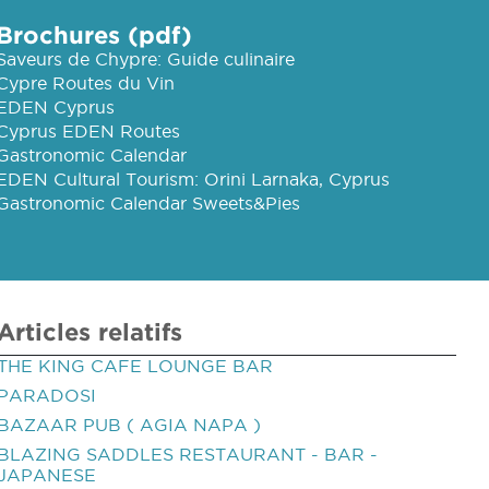
Brochures (pdf)
Saveurs de Chypre: Guide culinaire
Cypre Routes du Vin
EDEN Cyprus
Cyprus EDEN Routes
Gastronomic Calendar
EDEN Cultural Tourism: Orini Larnaka, Cyprus
Gastronomic Calendar Sweets&Pies
Articles relatifs
THE KING CAFE LOUNGE BAR
PARADOSI
BAZAAR PUB ( AGIA NAPA )
BLAZING SADDLES RESTAURANT - BAR -
JAPANESE