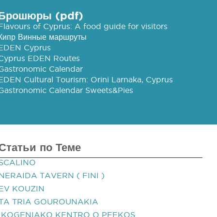
Брошюры (pdf)
Flavours of Cyprus: A food guide for visitors
Кипр Винные маршруты
EDEN Cyprus
Cyprus EDEN Routes
Gastronomic Calendar
EDEN Cultural Tourism: Orini Larnaka, Cyprus
Gastronomic Calendar Sweets&Pies
Статьи по Теме
SCALINO
NERAIDA TAVERN ( FINI )
EV KOUZIN
TA TRIA GOUROUNAKIA
IKOGENIAKO KENTRO O PEFKOS