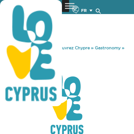
FR
You are here:
Home
»
Découvrez Chypre
»
Gastronomy
»
MACAW BAR
MACAW BAR