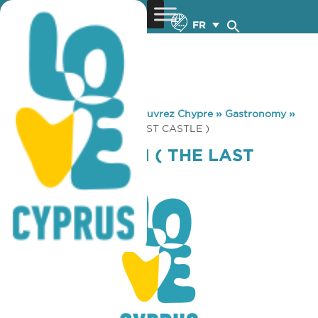
FR
You are here:
Home
»
Découvrez Chypre
»
Gastronomy
»
VIKLARI TAVERN ( THE LAST CASTLE )
VIKLARI TAVERN ( THE LAST
CASTLE )