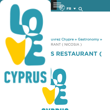
FR
You are here:
Home
»
Découvrez Chypre
»
Gastronomy
»
AGIOS GEORGIOS RESTAURANT ( NICOSIA )
AGIOS GEORGIOS RESTAURANT (
NICOSIA )