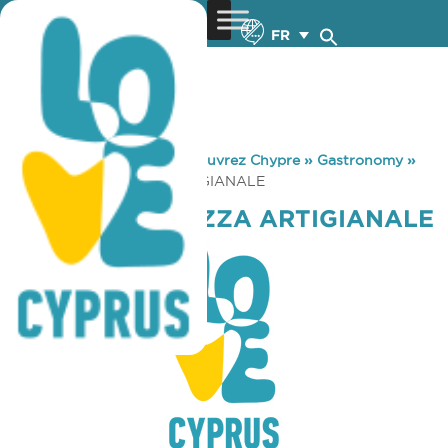
FR
You are here:
Home
»
Découvrez Chypre
»
Gastronomy
»
MARGHERITA PIZZA ARTIGIANALE
MARGHERITA PIZZA ARTIGIANALE