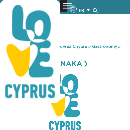
FR
You are here:
Home
»
Découvrez Chypre
»
Gastronomy
»
MARZANO ( LARNAKA )
MARZANO ( LARNAKA )