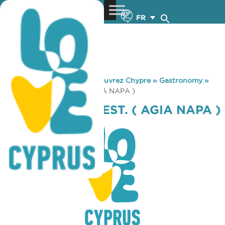
FR
You are here:
Home
»
Découvrez Chypre
»
Gastronomy
»
MC DONALD’S REST. ( AGIA NAPA )
MC DONALD’S REST. ( AGIA NAPA )