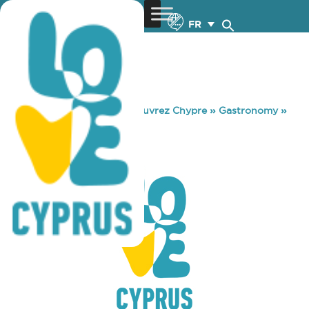
FR
You are here:
Home
»
Découvrez Chypre
»
Gastronomy
»
MEAT BAR
MEAT BAR